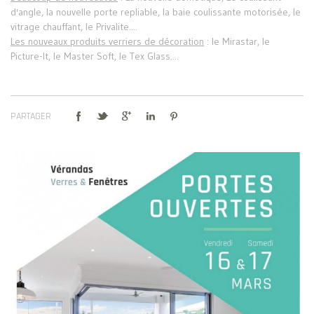
d'angle, la nouvelle porte repliable, la baie coulissante motorisée, le
vitrage chauffant, le Privalite....
Les nouveaux produits verriers de décoration
: le Mirastar, le
Picture-It, le Master Soft, le Tex Glass....
PARTAGER