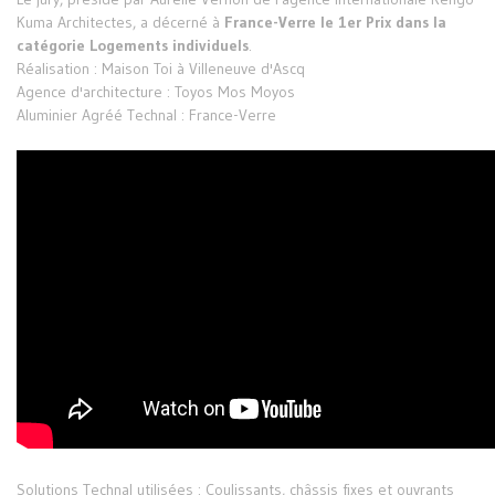
Kuma Architectes, a décerné à
France-Verre le 1er Prix dans la
catégorie Logements individuels
.
Réalisation : Maison Toi à Villeneuve d'Ascq
Agence d'architecture : Toyos Mos Moyos
Aluminier Agréé Technal : France-Verre
Solutions Technal utilisées : Coulissants, châssis fixes et ouvrants